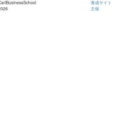
CarlBusinessSchool
養成サイト
2026
主催