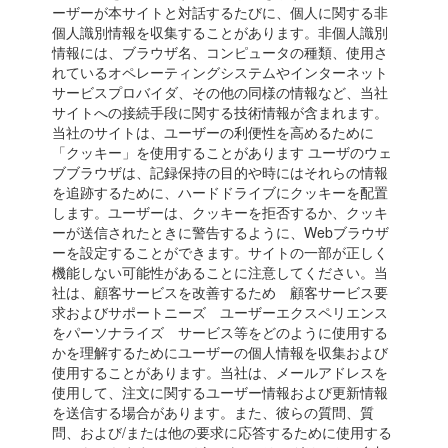
ーザーが本サイトと対話するたびに、個人に関する非
個人識別情報を収集することがあります。非個人識別
情報には、ブラウザ名、コンピュータの種類、使用さ
れているオペレーティングシステムやインターネット
サービスプロバイダ、その他の同様の情報など、当社
サイトへの接続手段に関する技術情報が含まれます。
当社のサイトは、ユーザーの利便性を高めるために
「クッキー」を使用することがあります ユーザのウェ
ブブラウザは、記録保持の目的や時にはそれらの情報
を追跡するために、ハードドライブにクッキーを配置
します。ユーザーは、クッキーを拒否するか、クッキ
ーが送信されたときに警告するように、Webブラウザ
ーを設定することができます。サイトの一部が正しく
機能しない可能性があることに注意してください。当
社は、顧客サービスを改善するため 顧客サービス要
求およびサポートニーズ ユーザーエクスペリエンス
をパーソナライズ サービス等をどのように使用する
かを理解するためにユーザーの個人情報を収集および
使用することがあります。当社は、メールアドレスを
使用して、注文に関するユーザー情報および更新情報
を送信する場合があります。また、彼らの質問、質
問、および/または他の要求に応答するために使用する