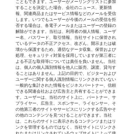
こともできます。ユーザーがメーリングリストに参加
することを決定した場合、会社のニュース、更新情
報、関連商品またはサービス情報などのメールを受信
します。いつでもユーザーが今後のメールの受信を拒
否する場合は、各電子メールまたはユーザーの登録の
解除ができます。当社は、利用者の個人情報、ユーザ
ー名、パスワード、取引情報、当社サイトに保管され
ているデータの不正アクセス、改ざん、開示または破
壊から保護するため、適切なデータ収集、保管および
処理、セキュリティ対策を採用していますが第三者に
よる不正な取得等については責任を負いません。当社
は、個人の個人識別情報を他人に販売、譲渡、貸与す
ることはありません。上記の目的で、ビジターおよび
ユーザーに関する個人識別情報にリンクされていない
一般的な集計された情報をビジネスパートナー、信頼
できる関連会社および広告主と共有することができま
す。ユーザーは、当社のサイト上に、パートナー、サ
プライヤー、広告主、スポンサー、ライセンサー、そ
の他第三者のサイトやサービスにリンクする広告やそ
の他のコンテンツを見つけることができます。当社
は、これらのサイトに表示されるコンテンツまたはリ
ンクを管理するものではなく、当社サイトにリンクさ
れたまたはリンクされているウェブサイトによって使