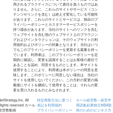
用されるプラクティスについて責任を負うものではあ
りません。さらに、これらのサイトやサービス（コン
テンツやリンクを含む）は絶えず変化している可能性
があります。これらのサイトとサービスは、独自のプ
ライバシーポリシーとカスタマーサービスポリシーを
持つ場合があります。当社のサイトへのリンクを含む
ウェブサイトを含む他のウェブサイト上のブラウジン
グおよびインタラクションは、そのウェブサイトの利
用規約およびポリシーの対象となります。当社はいつ
でもこのプライバシーポリシーを更新する裁量を持っ
ています。利用者は、このプライバシーポリシーを定
期的に確認し、変更を認識することはお客様の責任で
あることを認め、同意するものとします。本サイトを
使用することにより、利用者は本ポリシーの同意を意
味します。このポリシーに同意しない場合は、当社の
サイトを使用しないでください。この方針の変更の掲
載後にサイトを継続して使用することは、それらの変
更を受け入れるものとみなされます。
etStrategy,Inc. All
特定商取引法に基づく
カール経営塾～経営学
Rights reserved カール
表記＆利用規約
用語集起業独立MBA取
経営塾動画
プライバシーポリシー
得のためのビジネス力