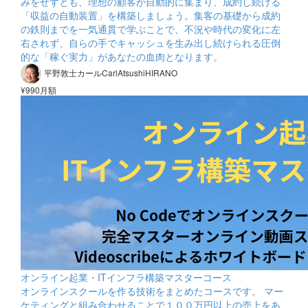
みをせずとも、理想の顧客が自動的に集まり、成約し続ける
「収益の自動装置」を構築しましょう。集客の基礎から成約
の鉄則までを一気通貫で学ぶことで、不況や時代の変化に左
右されず、自らの手でキャッシュを生み出し続けられる圧倒
的な「稼ぐ実力」があなたの血肉となります。
平野敦士カールCarlAtsushiHIRANO
¥990月額
オンライン起業・ITインフラ構築マスターコース
オンラインスクールを作る技術をまとめたコースです。 マー
ケティングと組み合わせることで１００万円以上の売上をあ