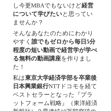
し
今更MBAでもないけど
経営
について学びたい
と思ってい
ませんか？
そんなあなたのためにわかり
やすく
誰でもゼロから毎日5分
程度の短い動画で経営学が学べ
る無料の動画講座
を作りまし
た！
私は
東京大学経済学部を卒業後
日本興業銀行
NTTドコモを経て
ベストセラーとなった『プラ
ットフォーム戦略』（東洋経済