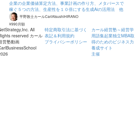
企業の企業価値算定方法、事業計画の作り方、メタバースで
稼ぐ５つの方法、生産性を１０倍にする生成Aiの活用法 他
平野敦士カールCarlAtsushiHIRANO
¥990月額
etStrategy,Inc. All
特定商取引法に基づく
カール経営塾～経営学
Rights reserved カール
表記＆利用規約
用語集起業独立MBA取
経営塾動画
プライバシーポリシー
得のためのビジネス力
CarlBusinessSchool
養成サイト
2026
主催