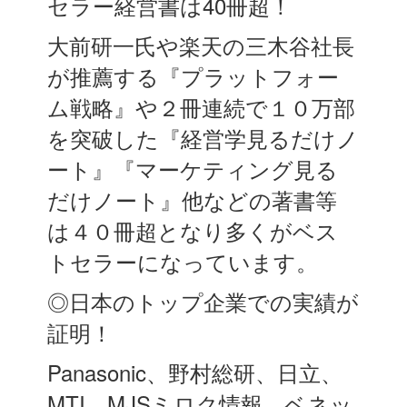
セラー経営書は40冊超！
大前研一氏や楽天の三木谷社長
が推薦する『プラットフォー
ム戦略』や２冊連続で１０万部
を突破した『経営学見るだけノ
ート』『マーケティング見る
だけノート』他などの著書等
は４０冊超となり多くがベス
トセラーになっています。
◎日本のトップ企業での実績が
証明！
Panasonic、野村総研、日立、
MTI、MJSミロク情報、ベネッ