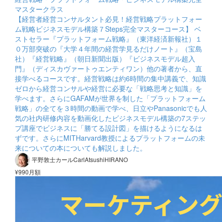
マスタークラス
【経営者経営コンサルタント必見！経営戦略プラットフォー
ム戦略ビジネスモデル構築７Steps完全マスターコース】 ベ
ストセラー『プラットフォーム戦略』（東洋経済新報社）１
０万部突破の『大学４年間の経営学見るだけノート』（宝島
社）『経営戦略』（朝日新聞出版）『ビジネスモデル超入
門』（ディスカヴァートゥエンティワン）他の著者から、直
接学べるコースです。経営戦略は約6時間の集中講義で、知識
ゼロから経営コンサルや経営に必要な「戦略思考と知識」を
学べます。さらにGAFAMが世界を制した「プラットフォーム
戦略」の全てを３時間の動画で学べ、日立やPanasonicでも人
気の社内研修内容を動画化したビジネスモデル構築の7ステッ
プ講座でビジネスに「勝てる設計図」を描けるようになるは
ずです。さらにMITHarvard教授によるプラットフォームの未
来についての本についても解説しました。
平野敦士カールCarlAtsushiHIRANO
¥990月額