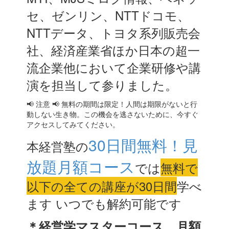
セ、ゼンリン、NTTドコモ、
NTTデータ、トヨタ系列販売会
社、経済産業省ほか日本の超一
流企業他において企業研修や講
演を担当して参りました。
📢 注意 📢 無料の期間は限定！人間は期限がないと行
動しない生き物。この機会を逃さないために、今すぐ
アクセスしてみてください。
30日間無料！見
本経営塾の
放題月額コース
では
無料で
以下の全ての講座が30日間
学べ
ます いつでも解約可能です
＊経営学マスターコース 月額