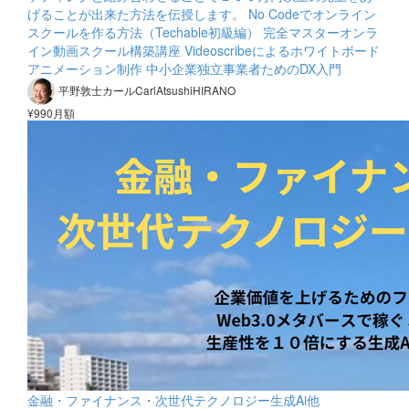
げることが出来た方法を伝授します。 No Codeでオンライン
スクールを作る方法（Techable初級編） 完全マスターオンラ
イン動画スクール構築講座 Videoscribeによるホワイトボード
アニメーション制作 中小企業独立事業者ためのDX入門
平野敦士カールCarlAtsushiHIRANO
¥990月額
金融・ファイナンス・次世代テクノロジー生成Ai他