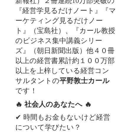
新報社）２冊連続10万部突破の
『経営学見るだけノート』『マ
ーケティング見るだけノー
ト』（宝島社）、『カール教授
のビジネス集中講義シリー
ズ』（朝日新聞出版）他４０冊
以上の経営書累計約１００万部
以上を上梓している経営コン
サルタントの
平野敦士カール
です！
🔥 社会人のあなたへ 🔥
✔︎ 時間もお金もないけど経営
について学びたい？