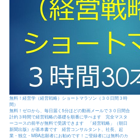
無料！経営学（経営戦略）ショートマラソン（３０日間３時
間）
無料！ゼロから、毎日届く5分ほどの動画メールで３０日間合
計約３時間で経営戦略の基礎を順番に学べます 完全マスタ
ーコースの前半が無料で受講できます 「経営戦略」（朝日
新聞出版）が基本書です 経営コンサルタント、社長、起
業・独立・MBA志願者にお勧めです！ご登録者には無料のカ